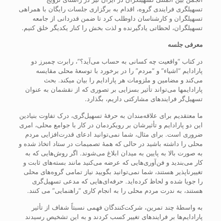
تسهیلگری فرایندی گروه، اقدام به برگزاری جلسات رایگان با همراهی
تسهیلگران و کارشناسان داوطلب کرد تا ضمن قدردانی از جامعه
تسهیلگران، لحظاتی یادگیرنده و لذت بخش را کنار یکدیگر خلق کنیم.
معرفی جلسه
در کتاب “واقعیت چه کسانی به حساب می‌آید؟”، رابرت چمبرز دو
پارادایم “اشیاء” و “مردم” را در برخورد با توسعۀ محلی مقایسه
می‌کند و مضامین و ملزومات هر پارادایم را بیان می‎کند. بحث
پارادایم‎ها می‌تواند تأثیر بسزایی بر تصوری که از نقشمان به عنوان
تسهیل‌گر فرایندهای مشارکتی داریم، بگذارد.
ما معتقدیم برای علاقه‌مندان به حرفۀ تسهیل‌گری، درک تفاوت بنیادین
این دو پارادایم و تأثیرشان بر رویکردمان در کار با جوامع محلی، امری
ضروری است. برای مثال، شما نمی‌توانید ادعای قدرت‌افزایی مردم
محلی را داشته باشید در حالی که همۀ تصمیمات در ستاد اتخاذ شده و
به صورت بالا به پایین به میدان ابلاغ می‌شوند. اگر روش‌هایی که به
کار می‌بندید و فن‌آوری‌هایی که عرضه می‌کنید مانند بسته‌های ثابت و
تغییرناپذیر هستند، شما نمی‌توانید بگویید نیاز تمامی گروه‌های محلی
را جویا شده و لحاظ کرده‌اید. حرفه‌ای‌هایی که مدعی تسهیل‌گری
هستند، به ندرت مردم محلی را به انجام کاری “راهنمایی” می کنند.
به واسطۀ چند تمرین، شرکت‌کنندگان فهمی نسبتاً شفاف از تأثیر
پارادایم‌ها بر فرایندهای تغییر کسب کردند و به این تشخیص رسیدند